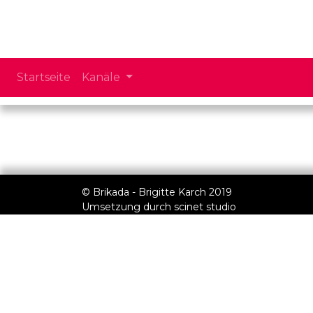
Startseite
Kanäle
© Brikada - Brigitte Karch 2019
Umsetzung durch
scinet studio