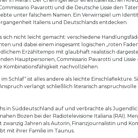
 in Meran. Der Chefingenieur eines italienischen Kreuzf
 Commissario Pavarotti und die Deutsche Lissie den Tät
te unter falschem Namen. Ein Verwirrspiel um Identität
rgangenheit Italiens und Deutschlands entdecken.
es sich nicht leicht gemacht: verschiedene Handlungsfäd
en und dabei einem insgesamt logischen „roten Faden“ 
lichem Erzähltempo mit glaubhaft realistisch dargeste
telnden Hauptpersonen, Commissario Pavarotti und Lissi
e Kombinationsfähigkeit nachvollziehen.
im Schlaf“ ist alles andere als leichte Einschlaflektüre. 
nspruch verlangt schließlich literarisch anspruchsvolle 
hs in Süddeutschland auf und verbrachte als Jugendliche
nahen Bozen bei der Radiotelevisione Italiana (RAI). Mer
 seit zwanzig Jahren als Autorin, Finanzjournalistin und
bt mit ihrer Familie im Taunus.