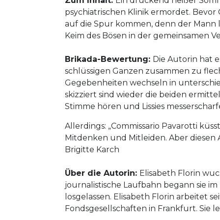
Zum Inhalt:
Ein drückend heißer Sommer
psychiatrischen Klinik ermordet. Bevor
auf die Spur kommen, denn der Mann leb
Keim des Bösen in der gemeinsamen Ve
Brikada-Bewertung:
Die Autorin hat 
schlüssigen Ganzen zusammen zu flecht
Gegebenheiten wechseln in unterschied
skizziert sind wieder die beiden ermit
Stimme hören und Lissies messerscharf
Allerdings: „Commissario Pavarotti küsst 
Mitdenken und Mitleiden. Aber diesen A
Brigitte Karch
Über die Autorin:
Elisabeth Florin wuc
journalistische Laufbahn begann sie im 
losgelassen. Elisabeth Florin arbeitet
Fondsgesellschaften in Frankfurt. Sie le