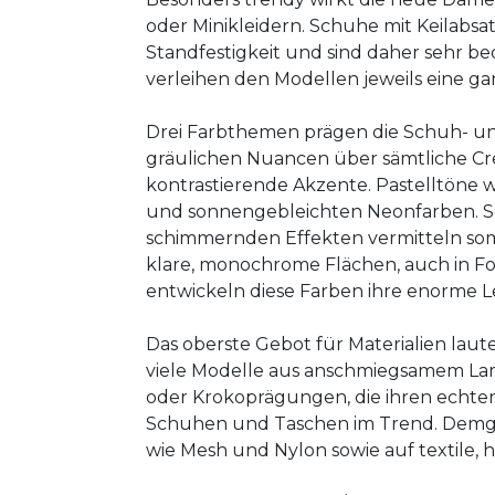
oder Minikleidern. Schuhe mit Keilabsa
Standfestigkeit und sind daher sehr be
verleihen den Modellen jeweils eine gan
Drei Farbthemen prägen die Schuh- und 
gräulichen Nuancen über sämtliche C
kontrastierende Akzente. Pastelltöne 
und sonnengebleichten Neonfarben. Sc
schimmernden Effekten vermitteln somme
klare, monochrome Flächen, auch in Fo
entwickeln diese Farben ihre enorme L
Das oberste Gebot für Materialien lau
viele Modelle aus anschmiegsamem La
oder Krokoprägungen, die ihren echte
Schuhen und Taschen im Trend. Demgege
wie Mesh und Nylon sowie auf textile, 