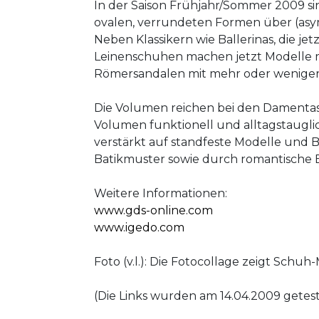
In der Saison Frühjahr/Sommer 2009 s
ovalen, verrundeten Formen über (asym
Neben Klassikern wie Ballerinas, die je
Leinenschuhen machen jetzt Modelle mit
Römersandalen mit mehr oder weniger
Die Volumen reichen bei den Damentas
Volumen funktionell und alltagstaugl
verstärkt auf standfeste Modelle und
Batikmuster sowie durch romantische B
Weitere Informationen:
www.gds-online.com
www.igedo.com
Foto (v.l.): Die Fotocollage zeigt Schu
(Die Links wurden am 14.04.2009 getest