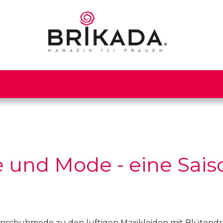
 und Mode - eine Sais
enschuhmode zu den luftigen Maxikleiden mit Blütendr