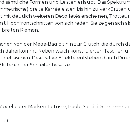
ind sämtliche Formen und Leisten erlaubt. Das Spekt
metrische) breite Karréeleisten bis hin zu verkürzten 
tzt mit deutlich weiteren Decolletés erscheinen, Trotteu
 Hochfrontschnitten von sich reden. Sie zeigen sich als
 breiten Riemen.
chen von der Mega-Bag bis hin zur Clutch, die durch d
ich daherkommt. Neben weich konstruierten Taschen un
 Bügeltaschen. Dekorative Effekte entstehen durch Dru
lüten- oder Schleifenbesätze.
h-Modelle der Marken: Lotusse, Paolo Santini, Strenesse 
et.)